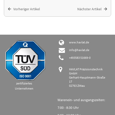
Vorheriger Artikel
Nächster Artikel
www.havlat.de
info@havlat.de
+493583 51669-0
HAVLAT Präzisionstechnik
GmbH
Gerhart-Hauptmann-Straße
17
zertifiziertes
02763 Zittau
Unternehmen
Warenein- und ausgangszeiten:
7:00 - 8:30 Uhr