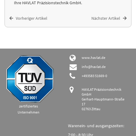
Ihre HAVLAT Präzisionstechnik GmbH.
Vorheriger Artikel
Nächster Artikel
www.havlat.de
info@havlat.de
+493583 51669-0
HAVLAT Präzisionstechnik
GmbH
Gerhart-Hauptmann-Straße
17
zertifiziertes
02763 Zittau
Unternehmen
Warenein- und ausgangszeiten:
7:00 - 8:30 Uhr