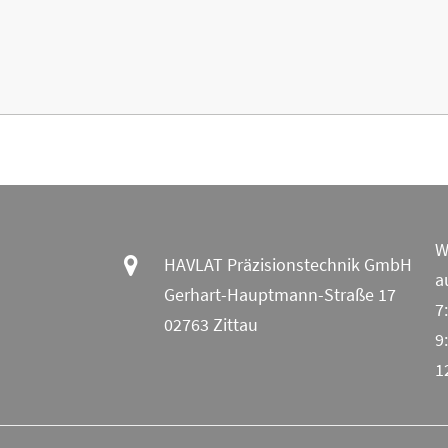
W
HAVLAT Präzisionstechnik GmbH
a
Gerhart-Hauptmann-Straße 17
7
02763 Zittau
9
1