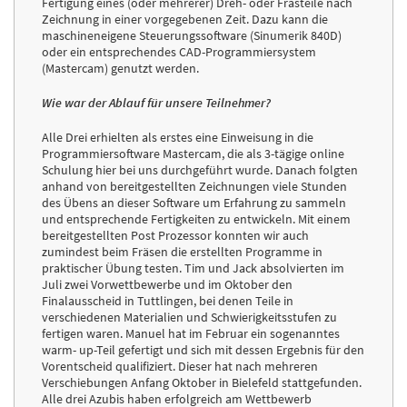
Fertigung eines (oder mehrerer) Dreh- oder Frästeile nach
Zeichnung in einer vorgegebenen Zeit. Dazu kann die
maschineneigene Steuerungssoftware (Sinumerik 840D)
oder ein entsprechendes CAD-Programmiersystem
(Mastercam) genutzt werden.
Wie war der Ablauf für unsere Teilnehmer?
Alle Drei erhielten als erstes eine Einweisung in die
Programmiersoftware Mastercam, die als 3-tägige online
Schulung hier bei uns durchgeführt wurde. Danach folgten
anhand von bereitgestellten Zeichnungen viele Stunden
des Übens an dieser Software um Erfahrung zu sammeln
und entsprechende Fertigkeiten zu entwickeln. Mit einem
bereitgestellten Post Prozessor konnten wir auch
zumindest beim Fräsen die erstellten Programme in
praktischer Übung testen. Tim und Jack absolvierten im
Juli zwei Vorwettbewerbe und im Oktober den
Finalausscheid in Tuttlingen, bei denen Teile in
verschiedenen Materialien und Schwierigkeitsstufen zu
fertigen waren. Manuel hat im Februar ein sogenanntes
warm- up-Teil gefertigt und sich mit dessen Ergebnis für den
Vorentscheid qualifiziert. Dieser hat nach mehreren
Verschiebungen Anfang Oktober in Bielefeld stattgefunden.
Alle drei Azubis haben erfolgreich am Wettbewerb