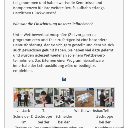
teilgenommen und haben wertvolle Kenntnisse und
Kompetenzen für ihre weitere Berufslaufbahn erlangt.
Herzlichen Glückwunsch!
Wie war die Einschätzung unserer Teilnehmer?
Unter Wettbewerbsatmosphäre (Zeitvorgabe) zu
programmieren und Teile zu fertigen ist eine besondere
Herausforderung, der sie sich gern gestellt und dem sie sich
auch gewachsen gefühlt haben. Sie haben viel dazu gelernt
und würden jederzeit wieder an so einem Wettbewerb
teilnehmen. Das Erlernen einer Programmiersoftware
innerhalb der Lehrausbildung wäre unbedingt zu
empfehlen.
v.l. Jack
T.
J.
Wettbewerbsbauteil
T.
Schneider &
Zschuppe
Schneider
Zschuppe
Tim
bei der
bei der
bei der
Zschuppe
Programmierung
Programmierung
Maschineneinstellu