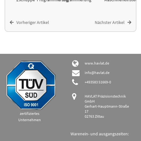
Vorheriger Artikel
Nächster Artikel
www.havlat.de
info@havlat.de
+493583 51669-0
HAVLAT Präzisionstechnik
GmbH
Gerhart-Hauptmann-Straße
17
zertifiziertes
02763 Zittau
Unternehmen
Warenein- und ausgangszeiten: